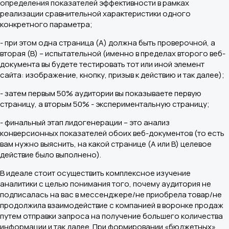
определения показателей эффективности в рамках
реализации сравнительной характеристики одного
конкретного параметра;
- при этом одна страница (А) должна быть проверочной, а
вторая (В) – испытательной (именно в пределах второго веб-
документа вы будете тестировать тот или иной элемент
сайта: изображение, кнопку, призыв к действию и так далее);
- затем первым 50% аудитории вы показываете первую
страницу, а вторым 50% - экспериментальную страницу;
- финальный этап лидогенерации – это анализ
конверсионных показателей обоих веб-документов (то есть
вам нужно выяснить, на какой странице (A или B) целевое
действие было выполнено).
В идеале стоит осуществить комплексное изучение
аналитики с целью понимания того, почему аудитория не
подписалась на вас в мессенджере/не приобрела товар/не
продолжила взаимодействие с компанией в воронке продаж
путем отправки запроса на получение большего количества
информации и так далее. При формировании «бюджетных»